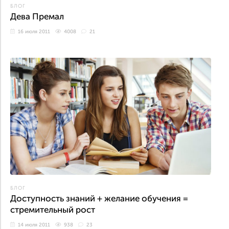
БЛОГ
Дева Премал
16 июля 2011
4008
21
БЛОГ
Доступность знаний + желание обучения =
стремительный рост
14 июля 2011
938
23