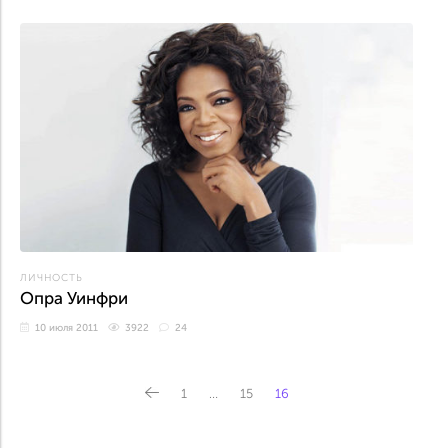
ЛИЧНОСТЬ
Опра Уинфри
10 июля 2011
3922
24
1
…
15
16